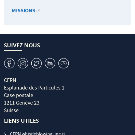
MISSIONS
SUIVEZ NOUS
v
J
W
M
1
CERN
Esplanade des Particules 1
Case postale
1211 Genève 23
Suisse
LIENS UTILES
CERN whistleblowing line